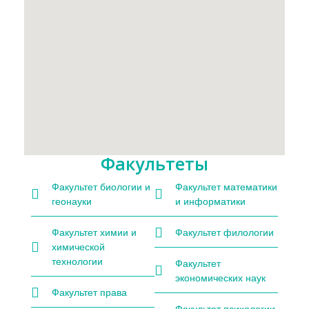
Факультеты
Факультет биологии и
Факультет математики
геонауки
и информатики
Факультет химии и
Факультет филологии
химической
технологии
Факультет
экономических наук
Факультет права
Факультет психологии,