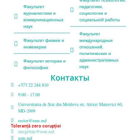
Факультет
педагогики,
журналистики и
социологии и
коммуникационных
социальной работы
наук
Факультет
Факультет физики и
международных
инженерии
отношений,
политических и
административных
Факультет истории и
наук
философии
Контакты
+373 22 244 810
9:00 - 17:00
Universitatea de Stat din Moldova str. Alexei Mateevici 60,
MD-2009
rector@usm.md
Toleranță zero corupției
integritate@usm.md
usm.md