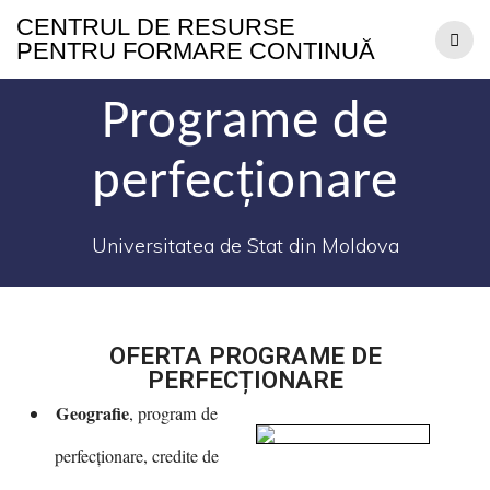
CENTRUL
DE
RESURSE
PENTRU
FORMARE
CONTINUĂ
Programe de
perfecționare
Universitatea de Stat din Moldova
OFERTA PROGRAME DE
PERFECȚIONARE
Geografie
, program de
perfecționare, credite de