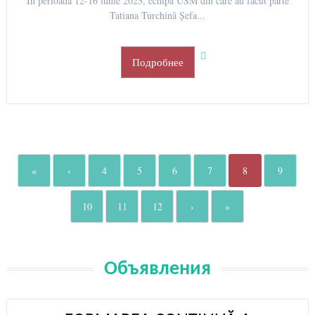
În perioada 12-16 iunie 2023, echipa USM din care au făcut parte
Tatiana Turchină Șefa...
Подробнее
«
‹
4
5
6
7
8
9
10
11
12
›
»
Объявления