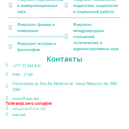
и коммуникационных
педагогики, социологии
наук
и социальной работы
Факультет физики и
Факультет
инженерии
международных
отношений,
политических и
Факультет истории и
административных наук
философии
Контакты
+373 22 244 810
9:00 - 17:00
Universitatea de Stat din Moldova str. Alexei Mateevici 60, MD-
2009
rector@usm.md
Toleranță zero corupției
integritate@usm.md
usm.md