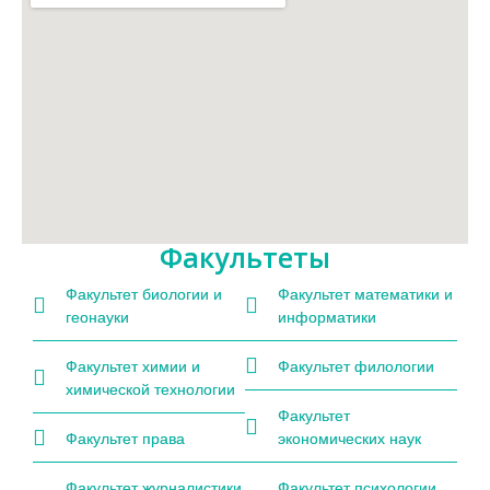
Факультеты
Факультет биологии и
Факультет математики и
геонауки
информатики
Факультет химии и
Факультет филологии
химической технологии
Факультет
Факультет права
экономических наук
Факультет журналистики
Факультет психологии,