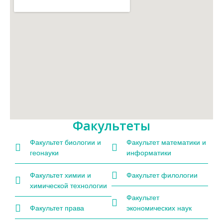
Факультеты
Факультет биологии и
Факультет математики и
геонауки
информатики
Факультет химии и
Факультет филологии
химической технологии
Факультет
Факультет права
экономических наук