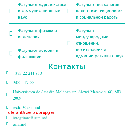
Факультет журналистики
Факультет психологии,
и коммуникационных
педагогики, социологии
наук
и социальной работы
Факультет физики и
Факультет
инженерии
международных
отношений,
политических и
Факультет истории и
административных наук
философии
Контакты
+373 22 244 810
9:00 - 17:00
Universitatea de Stat din Moldova str. Alexei Mateevici 60, MD-
2009
rector@usm.md
Toleranță zero corupției
integritate@usm.md
usm.md