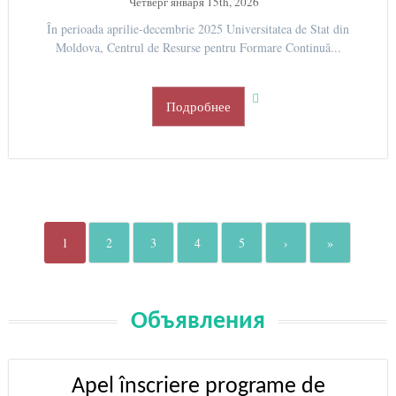
Четверг января 15th, 2026
În perioada aprilie-decembrie 2025 Universitatea de Stat din
Moldova, Centrul de Resurse pentru Formare Continuă...
Подробнее
1
2
3
4
5
›
»
Объявления
Apel înscriere programe de