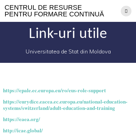
CENTRUL
DE
RESURSE
PENTRU
FORMARE
CONTINUĂ
Link-uri utile
Universitatea de Stat din Moldova
https://epale.ec.europa.eu/ro/eus-role-support
https://eurydice.eacea.ec.europa.eu/national-education-
systems/switzerland/adult-education-and-training
https://eaea.org/
http://icae.global/